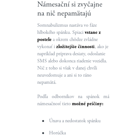
Námesační si zvyčajne
na nič nepamätajú
Somnabulizmus nastáva vo fáze
hlbokého spánku. Spiaci
vstane z
postele
a okrem chôdze zvládne
vykonať i
zložitejšie činnosti
, ako je
napríklad príprava desiaty, odoslanie
SMS alebo dokonca riadenie vozidla.
Nič z toho si však v danej chvíli
neuvedomuje a ani si to ráno
nepamätá.
Podľa odborníkov na spánok má
námesačnosť tieto
možné príčiny:
Únava a nedostatok spánku
Horúčka