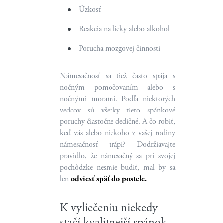
Úzkosť
Reakcia na lieky alebo alkohol
Porucha mozgovej činnosti
Námesačnosť sa tiež často spája s
nočným pomočovaním alebo s
nočnými morami. Podľa niektorých
vedcov sú všetky tieto spánkové
poruchy čiastočne dedičné. A čo robiť,
keď vás alebo niekoho z vašej rodiny
námesačnosť trápi? Dodržiavajte
pravidlo, že námesačný sa pri svojej
pochôdzke nesmie budiť, mal by sa
len
odviesť späť do postele.
K vyliečeniu niekedy
stačí kvalitnejší spánok