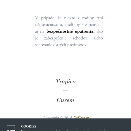
V prípade, že niekto z rodiny trpí
námesačnosťou, mali by ste pamätať
aj na
bezpečnostné opatrenia,
ako
je zabezpečenie schodov alebo
schovanie ostrých predmetov.
Tropico
Curem
Copyright © 2018
DrSleep.sk
Vyrobil:
INSPIRE CZ s.r.o.
COOKIES