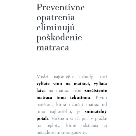
Preventívne
opatrenia
eliminujú
poškodenie
matraca
Medzi najčastejšie nehody patrí
vyliate víno na matraci, vyliata
káva
na matrac alebo
znečistenie
matraca inou tekutinou
. Prvou
bariérou, ktorá ochráni matrac od
toho najhoršieho, je
snímateľný
poťah
. Väčšinou sa dá prať v práčke
na teploty, ktoré odstránia aj
nežiaduce mikroorganizmy.