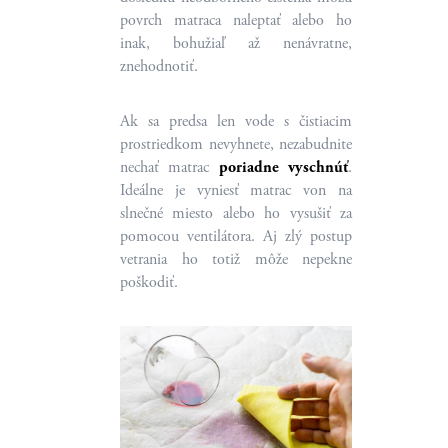
povrch matraca naleptať alebo ho
inak, bohužiaľ až nenávratne,
znehodnotiť.
Ak sa predsa len vode s čistiacim
prostriedkom nevyhnete, nezabudnite
nechať matrac
poriadne vyschnúť
.
Ideálne je vyniesť matrac von na
slnečné miesto alebo ho vysušiť za
pomocou ventilátora. Aj zlý postup
vetrania ho totiž môže nepekne
poškodiť.