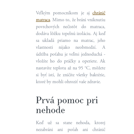
Veľkým pomocníkom je aj
chránič
matraca
. Mimo to, že bráni vniknutiu
povrchových nečistôt do matraca,
dodáva lôžku tepelnú izoláciu. Aj keď
sa ukladá priamo na matrac, jeho
vlastnosti nijako neobmedzí. A
údržba poťahu je veľmi jednoduchá -
vložíte ho do práčky a operiete. Ak
nastavíte teplotu až na 95 °C, môžete
si byť istí, že zničíte všetky baktérie,
ktoré by mohli ohroziť vaše zdravie.
Prvá pomoc pri
nehode
Keď už sa stane nehoda, ktorej
nezabráni ani poťah ani chránič