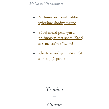
Mohlo by Vás zaujímať
Na hmotnosti záleží, alebo
vyberáme vhodný matrac
Súboj medzi penovým a
pružinovým matracom! Ktorý
sa stane vaším víťazom?
Zbavte sa nočných môr a užite
si pokojný spánok
Tropico
Curem