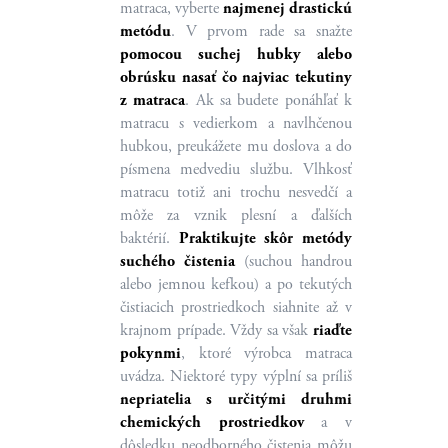
matraca, vyberte
najmenej drastickú
metódu
. V prvom rade sa snažte
pomocou suchej hubky alebo
obrúsku nasať čo najviac tekutiny
z matraca
. Ak sa budete ponáhľať k
matracu s vedierkom a navlhčenou
hubkou, preukážete mu doslova a do
písmena medvediu službu. Vlhkosť
matracu totiž ani trochu nesvedčí a
môže za vznik plesní a ďalších
baktérií.
Praktikujte skôr metódy
suchého čistenia
(suchou handrou
alebo jemnou kefkou) a po tekutých
čistiacich prostriedkoch siahnite až v
krajnom prípade. Vždy sa však
riaďte
pokynmi
, ktoré výrobca matraca
uvádza. Niektoré typy výplní sa príliš
nepriatelia s určitými druhmi
chemických prostriedkov
a v
dôsledku neodborného čistenia môžu