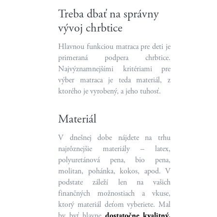
Treba dbať na správny
vývoj chrbtice
Hlavnou funkciou matraca pre deti je
primeraná podpera chrbtice.
Najvýznamnejšími kritériami pre
výber matraca je teda materiál, z
ktorého je vyrobený, a jeho tuhosť.
Materiál
V dnešnej dobe nájdete na trhu
najrôznejšie materiály – latex,
polyuretánová pena, bio pena,
molitan, pohánka, kokos, apod. V
podstate záleží len na vašich
finančných možnostiach a vkuse,
ktorý materiál deťom vyberiete. Mal
by byť hlavne
dostatočne kvalitný,