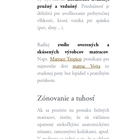
pružný a vzdušný
. Priedušnosť je
dôležitá pre uvoľňovanie prebytočnej
vlhkosti, ktorá vzniká pri spánku
(pot, sliny…).
Radšej
zvoľte overených a
skúsených výrobcov matracov
.
Napr.
Matrace Tropico
ponúkajú pre
najmenšie deti
matrac Vojta
zo
studenej peny bez lepidiel s prateľným
poťahom.
Zónovanie a tuhosť
Ak sa pozriete na ponuku bežných
matracov, zistíte, že sú väčšinou
opatrené niekoľkými anatomickými
zónami, ramennými kolískami, apod.
V podstate sa jedná o to, že v oblasti