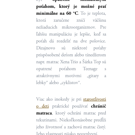
poťahom, ktorý je možné prať
minimálne na 60 °C
. To je teplota,
ktorá zaručene zničí väčšinu
nežiaducich mikroorganizmov. Pre
ľahšiu manipuláciu je lepšie, keď sa
poťah dá rozdeliť na dve polovice.
Dizajnovo sú niektoré poťahy
prispôsobené deťom alebo tínedžerom
napr. matrac Xena Trio a Šárka Top sú
opatrené poťahom Teenage s
atraktívnymi motívmi „gitary a
lebky“ alebo „cyklistov“.
Viac ako inokedy je pri
starostlivosti
o deti
praktické používať
chránič
matraca
, ktorý ochráni matrac pred
tekutinami. Niekoľkonásobne predĺži
jeho životnosť a zachová matrac čistý.
Jeho vlastnosti nijako neovplyvní.