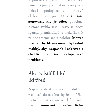
ramien a panvy sú mäkšie, a naopak v
oblasti podopierajúcej bedrovú
chrbticu pevnejšie.
U detí toto
zónovanie nie je vôbec
potrebné,
pretože rýchlo rastú, často sa počas
spánku premiestňujú a niekoľkokrát
za noc zmenia svoju polohu.
Matrac
pre deti by hlavne nemal byť veľmi
mäkký, aby nespôsobil zakrivenie
chrbtice a iné ortopedické
problémy.
Ako zaistiť ľahkú
údržbu?
Najmä v detskom veku je dôležité
zachovať dostatočnú hygienu lôžka,
preto by matrace určené deťom mali
byť
opatrené snímateľným