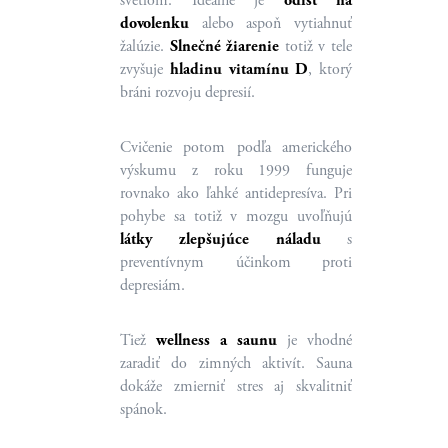
svetlom. Ideálne je
odísť na
dovolenku
alebo aspoň vytiahnuť
žalúzie.
Slnečné žiarenie
totiž v tele
zvyšuje
hladinu vitamínu D
, ktorý
bráni rozvoju depresií.
Cvičenie potom podľa amerického
výskumu z roku 1999 funguje
rovnako ako ľahké antidepresíva. Pri
pohybe sa totiž v mozgu uvoľňujú
látky zlepšujúce náladu
s
preventívnym účinkom proti
depresiám.
Tiež
wellness a saunu
je vhodné
zaradiť do zimných aktivít. Sauna
dokáže zmierniť stres aj skvalitniť
spánok.