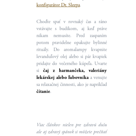
konfigurátor Dr. Sleepa
.
Choďte spať v rovnaký čas a ráno
vstávajte s budíkom, aj keď práve
nikam nemusíte. Pred zaspaním
potom pravidelne opakujte bylinné
rituály. Do aromalampy kvapnite
levanduľový olej alebo si pár kvapiek
pridajte do večerného kúpeľa. Uvarte
si
čaj z harmančeka, valeriány
lekárskej alebo ľubovníka
a venujte
sa relaxačnej činnosti, ako je napríklad
čítanie
.
Viac článkov nielen pre zdravú dušu
ale aj zdravý spánok si môžete prečítať