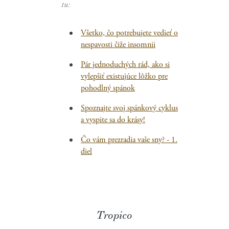
tu:
Všetko, čo potrebujete vedieť o
nespavosti čiže insomnii
Pár jednoduchých rád, ako si
vylepšiť existujúce lôžko pre
pohodlný spánok
Spoznajte svoj spánkový cyklus
a vyspite sa do krásy!
Čo vám prezradia vaše sny? - 1.
diel
Tropico