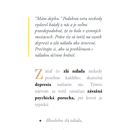
“Mám depku.” Podobnú vetu niekedy
vyslovil každý z nás a je veľmi
pravdepodobné, že to bolo v zimných
mesiacoch. Práve tie sú totiž na vznik
depresií a zlú náladu ako stvorené.
Prečítajte si, ako sa problémom s
náladou účinne brániť.
Z
atiaľ čo
zlá nálada
niekedy
postihne každého, skutočná
depresia
našťastie nie. Týmto
názvom sa totiž označuje
závažná
psychická porucha,
pre ktorú je
typická:
dlhodobo zlá nálada,