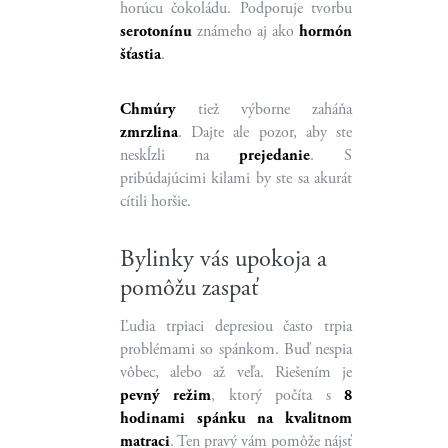
horúcu čokoládu. Podporuje tvorbu
serotonínu
známeho aj ako
hormón
šťastia
.
Chmúry
tiež výborne zaháňa
zmrzlina
. Dajte ale pozor, aby ste
neskĺzli na
prejedanie
. S
pribúdajúcimi kilami by ste sa akurát
cítili horšie.
Bylinky vás upokoja a
pomôžu zaspať
Ľudia trpiaci depresiou často trpia
problémami so spánkom. Buď nespia
vôbec, alebo až veľa. Riešením je
pevný režim
, ktorý počíta s
8
hodinami spánku na kvalitnom
matraci
. Ten pravý vám pomôže nájsť